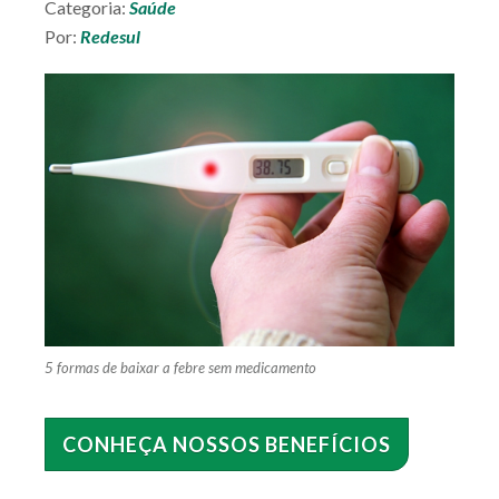
Categoria:
Saúde
SEÇÕES
DO SITE
Por:
Redesul
5 formas de baixar a febre sem medicamento
REDESUL
EMPRESARIAL
SEJA UM
CREDENCIADO
CONHEÇA NOSSOS BENEFÍCIOS