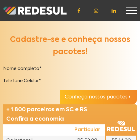
ÁREA DE
ACESSO
Cadastre-se e conheça nossos
pacotes!
CLIENTE
CREDENCIADO
Conheça nossos pacotes
LICENCIADO
+ 1.800 parceiros em SC e RS
Confira a economia
Particular