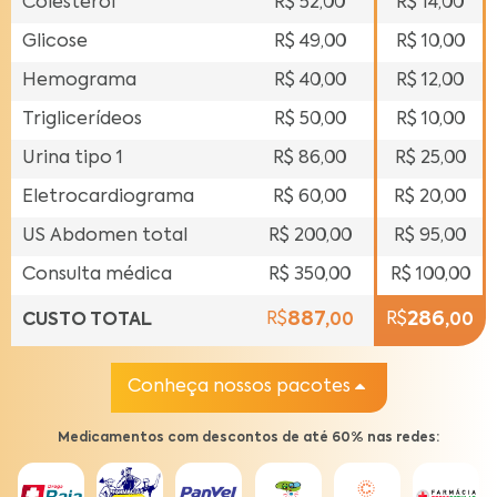
Colesterol
R$ 52,00
R$ 14,00
SEÇÕES
DO SITE
Glicose
R$ 49,00
R$ 10,00
Hemograma
R$ 40,00
R$ 12,00
Triglice
rídeos
R$ 50,00
R$ 10,00
Urina
tipo 1
R$ 86,00
R$ 25,00
Eletro
cardiograma
R$ 60,00
R$ 20,00
US Abdomen
total
R$ 200,00
R$ 95,00
Consulta
médica
R$ 350,00
R$ 100,00
887,
286,
R$
R$
CUSTO TOTAL
00
00
Conheça nossos pacotes
REDESUL
EMPRESARIAL
Medicamentos com descontos de até 60% nas redes:
CONHEÇA
NOSSA REDE