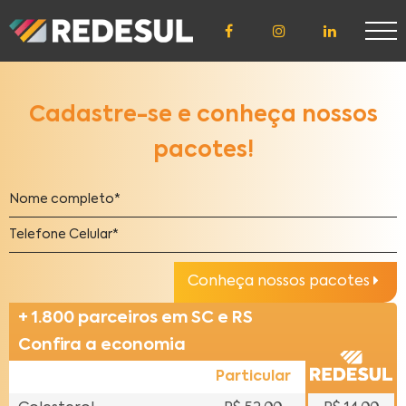
ÁREA DE
ACESSO
Cadastre-se e conheça nossos
pacotes!
CLIENTE
CREDENCIADO
Conheça nossos pacotes
LICENCIADO
+ 1.800 parceiros em SC e RS
Confira a economia
Particular