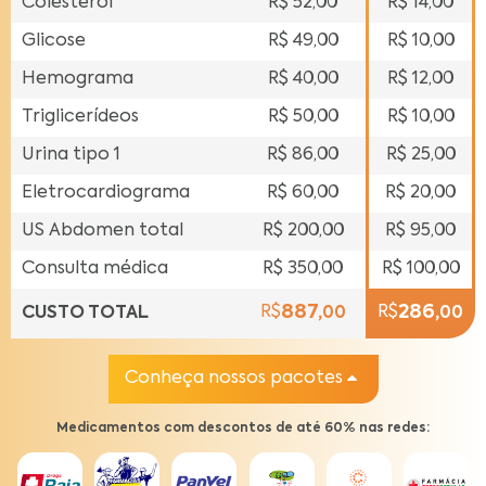
Colesterol
R$ 52,00
R$ 14,00
SEÇÕES
DO SITE
Glicose
R$ 49,00
R$ 10,00
Hemograma
R$ 40,00
R$ 12,00
Triglice
rídeos
R$ 50,00
R$ 10,00
Urina
tipo 1
R$ 86,00
R$ 25,00
Eletro
cardiograma
R$ 60,00
R$ 20,00
US Abdomen
total
R$ 200,00
R$ 95,00
Consulta
médica
R$ 350,00
R$ 100,00
887,
286,
R$
R$
CUSTO TOTAL
00
00
Conheça nossos pacotes
REDESUL
EMPRESARIAL
Medicamentos com descontos de até 60% nas redes:
SEJA UM
CREDENCIADO