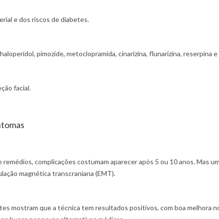
erial e dos riscos de diabetes.
operidol, pimozide, metoclopramida, cinarizina, flunarizina, reserpina e
ção facial.
intomas
e remédios, complicações costumam aparecer após 5 ou 10 anos. Mas um
ulação magnética transcraniana (EMT).
tes mostram que a técnica tem resultados positivos, com boa melhora nos 