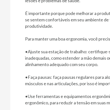
lesões e problemas de saúde.
É importante porque pode melhorar a produti
se sentem confortáveis em seu ambiente de t
produtividade.
Para manter uma boa ergonomia, você precis
•Ajuste sua estação de trabalho: certifique
inadequadas, como estender a mão demais ou 
alinhamento adequado com seu corpo.
•Faça pausas: faça pausas regulares para al
músculos e nas articulações, por isso é imp
•Use ferramentas e equipamentos ergonômi
ergonômico, para reduzir a tensão em suas m