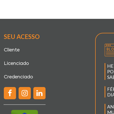
SEU ACESSO
Cliente
Licenciado
HE
PO
SA
Credenciado
FÉ
DI
AN
MU