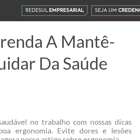
REDESUL
EMPRESARIAL
SEJA UM
CREDEN
SEÇÕES
DO SITE
renda A Mantê-
uidar Da Saúde
audável no trabalho com nossas dicas
boa ergonomia. Evite dores e lesões
 agora nosso artigo sobre ergonomia.