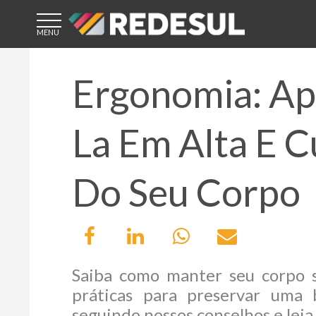
ÁREA DE
ACESSO
Ergonomia: Ap
CLIENTE
La Em Alta E C
Do Seu Corpo
CREDENCIADO
LICENCIADO
Saiba como manter seu corpo s
práticas para preservar uma 
seguindo nossos conselhos e leia