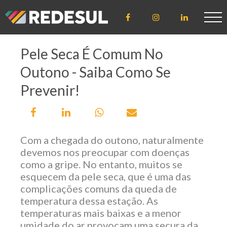
Pele Seca É Comum No
ÁREA DE
ACESSO
Outono - Saiba Como Se
CLIENTE
Prevenir!
CREDENCIADO
Com a chegada do outono, naturalmente
devemos nos preocupar com doenças
como a gripe. No entanto, muitos se
LICENCIADO
esquecem da pele seca, que é uma das
complicações comuns da queda de
temperatura dessa estação. As
temperaturas mais baixas e a menor
umidade do ar provocam uma secura da