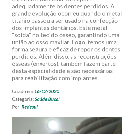
adequadamente os dentes perdidos. A
SEÇÕES
DO SITE
grande evolução ocorreu quando o metal
titânio passou a ser usado na confecção
dos implantes dentários. Este metal
“solda” no tecido ósseo, garantindo uma
união ao osso maxilar. Logo, temos uma
forma segura e eficaz de repor os dentes
perdidos. Além disso, as reconstruções
ósseas (enxertos), também fazem parte
desta especialidade e são necessárias
para reabilitação com implantes.
Criado em
16/12/2020
Categoria:
Saúde Bucal
REDESUL
EMPRESARIAL
Por:
Redesul
SEJA UM
CREDENCIADO