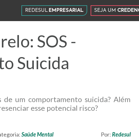
REDESUL
EMPRESARIAL
SEJA UM
CREDEN
SEÇÕES
DO SITE
elo: SOS -
o Suicida
ais de um comportamento suicida? Além
resenciar esse potencial risco?
tegoria:
Saúde Mental
Por:
Redesul