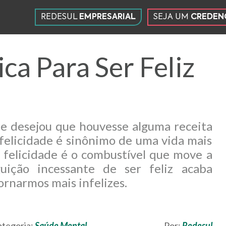
REDESUL
EMPRESARIAL
SEJA UM
CREDEN
SEÇÕES
DO SITE
ca Para Ser Feliz
e desejou que houvesse alguma receita
 a felicidade é sinônimo de uma vida mais
 felicidade é o combustível que move a
uição incessante de ser feliz acaba
rnarmos mais infelizes.
tegoria:
Saúde Mental
Por:
Redesul