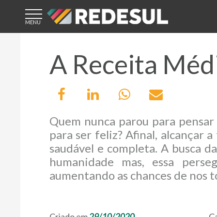
ÁREA DE
ACESSO
A Receita Médi
CLIENTE
Quem nunca parou para pensar 
CREDENCIADO
para ser feliz? Afinal, alcançar
saudável e completa. A busca da
humanidade mas, essa perseg
LICENCIADO
aumentando as chances de nos to
Criado em
29/10/2020
Ca