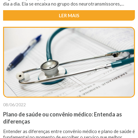
dia a dia. Ela se encaixa no grupo dos neurotransmissores,
fazendo a transmissão dos dados entre todos os neurônios. É
muito importante que haja essa comunicação com os neurônios,
LER MAIS
para que possamos analisar as informações que nos são dadas e
dar respostas aos atos.
08/06/2022
Plano de saúde ou convênio médico: Entenda as
diferenças
Entender as diferenças entre convênio médico e plano de saúde é
fundamental no momento de escolher o serviço que melhor