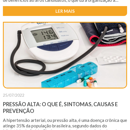
de benefícios atrai os candidatos, o que dá à organização a
possibilidade de escolher aqueles que têm melhor fit cultural com
a companhia e que são mais adequados à vaga.
LER MAIS
25/07/2022
PRESSÃO ALTA: O QUE É, SINTOMAS, CAUSAS E
PREVENÇÃO
A hipertensão arterial, ou pressão alta, é uma doença crônica que
atinge 35% da população brasileira, segundo dados do