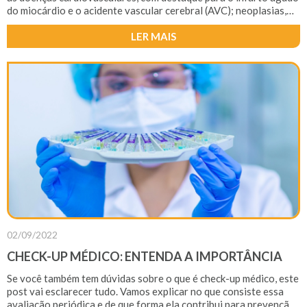
do miocárdio e o acidente vascular cerebral (AVC); neoplasias,
principalmente o câncer de mama, de pulmão e o de colo do útero;
doenças do aparelho respiratório, como a pneumonia; doenças
LER MAIS
endócrinas, nutricionais e metabólicas, sobretudo o diabetes.
02/09/2022
CHECK-UP MÉDICO: ENTENDA A IMPORTÂNCIA
Se você também tem dúvidas sobre o que é check-up médico, este
post vai esclarecer tudo. Vamos explicar no que consiste essa
avaliação periódica e de que forma ela contribui para prevenção