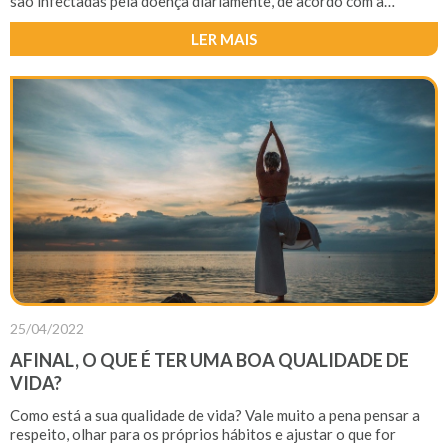
são infectadas pela doença diariamente, de acordo com a
Organização Mundial da Saúde (OMS). Mas você não precisa se
preocupar, pois existem medidas simples que podem evitar a
LER MAIS
doença. Para te ajudar a manter a saúde em dia, trazemos para
você as principais formas de se prevenir dessa doença
infecciosa.
25/04/2022
AFINAL, O QUE É TER UMA BOA QUALIDADE DE
VIDA?
Como está a sua qualidade de vida? Vale muito a pena pensar a
respeito, olhar para os próprios hábitos e ajustar o que for