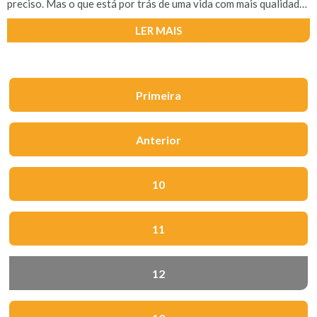
preciso. Mas o que está por trás de uma vida com mais qualidade?
Conquistar o emprego perfeito. Realizar os seus sonhos. Ter
saúde. Amar e ser amado pelos familiares e amigos. Ser feliz,
LER MAIS
enfim.
Primeira
Anterior
10
11
12