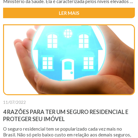
Ministério da Saúde. Ela é caracterizada pelos níveis elevados da
pressão sanguínea nas artérias. Por causa disso, a pressão alta
faz com que o coração precise exercer um esforço maior do que
LER MAIS
o normal para fazer o sangue circular corretamente pelo corpo.
Além disso, ela é um dos principais fatores de risco para doenças
cardiovasculares, como infarto e acidente vascular cerebral
(AVC).
11/07/2022
4 RAZÕES PARA TER UM SEGURO RESIDENCIAL E
PROTEGER SEU IMÓVEL
O seguro residencial tem se popularizado cada vez mais no
Brasil. Não só pelo baixo custo em relação aos demais seguros,